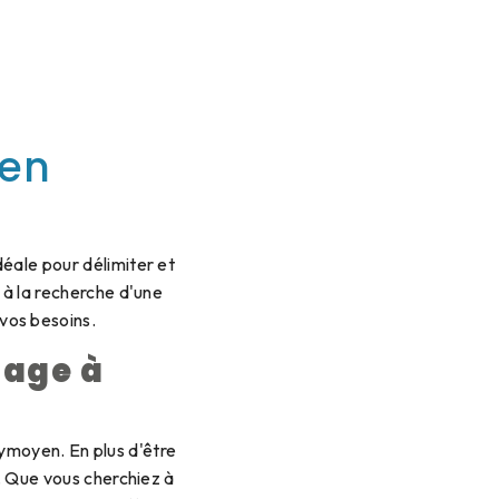
yen
déale pour délimiter et
 à la recherche d'une
 vos besoins.
lage à
uymoyen. En plus d'être
r. Que vous cherchiez à