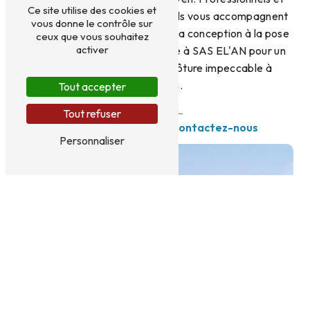
Ce site utilise des cookies et
soucieux de votre satisfaction, ils vous accompagnent
vous donne le contrôle sur
tout au long de votre projet, de la conception à la pose
ceux que vous souhaitez
activer
des panneaux. Faites confiance à SAS EL'AN pour un
service sur-mesure et une clôture impeccable à
Puymoyen.
Tout accepter
Tout refuser
En savoir plus
Contactez-nous
Personnaliser