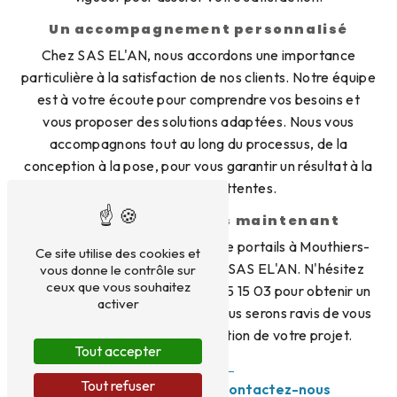
Un accompagnement personnalisé
Chez SAS EL'AN, nous accordons une importance
particulière à la satisfaction de nos clients. Notre équipe
est à votre écoute pour comprendre vos besoins et
vous proposer des solutions adaptées. Nous vous
accompagnons tout au long du processus, de la
conception à la pose, pour vous garantir un résultat à la
hauteur de vos attentes.
Contactez-nous dès maintenant
Pour tous vos projets de pose de portails à Mouthiers-
Ce site utilise des cookies et
sur-Boëme, faites confiance à SAS EL'AN. N'hésitez
vous donne le contrôle sur
ceux que vous souhaitez
pas à nous contacter au 09 81 85 15 03 pour obtenir un
activer
devis personnalisé et gratuit. Nous serons ravis de vous
accompagner dans la réalisation de votre projet.
Tout accepter
Tout refuser
En savoir plus
Contactez-nous