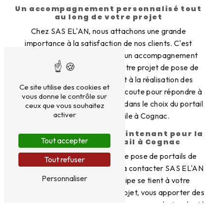
Un accompagnement personnalisé tout
au long de votre projet
Chez SAS EL'AN, nous attachons une grande
importance à la satisfaction de nos clients. C'est
pourquoi nous vous proposons un accompagnement
personnalisé tout au long de votre projet de pose de
portail. De la prise de contact à la réalisation des
Ce site utilise des cookies et
travaux, nous sommes à votre écoute pour répondre à
vous donne le contrôle sur
vos questions et vous conseiller dans le choix du portail
ceux que vous souhaitez
activer
idéal pour votre domicile à Cognac.
Contactez-nous dès maintenant pour la
Tout accepter
pose de votre portail à Cognac
Pour bénéficier des services de pose de portails de
Tout refuser
qualité à Cognac, n'hésitez pas à contacter SAS EL'AN
Personnaliser
au 09 81 85 15 03. Notre équipe se tient à votre
disposition pour étudier votre projet, vous apporter des
conseils personnalisés et vous proposer un devis adapté
à vos besoins. Sécurisez votre propriété tout en lui