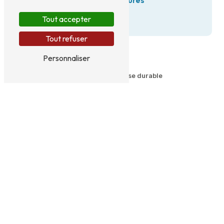
Découvrez nos clôtures
Tout accepter
Tout refuser
Personnaliser
Un extérieur propre pour une pose durable
Nous intervenons avant ou après
sinistre
Votre clôture est abîmée suite à un choc ou aux
intempéries ? Nous intervenons pour
démonter,
remplacer et nettoyer
les éléments cassés ou
dangereux. Grâce à notre expertise, nous
garantissons un
travail soigné
, même en cas de
terrain difficile. Faites appel à notre
entreprise
familiale
pour un résultat impeccable, prêt à
accueillir une nouvelle clôture ou un portail.