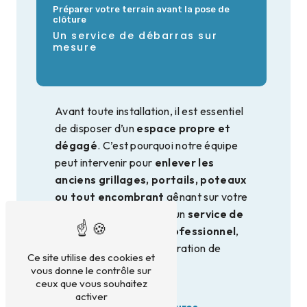
Préparer votre terrain avant la pose de
clôture
Un service de débarras sur
mesure
Avant toute installation, il est essentiel
de disposer d’un
espace propre et
dégagé
. C’est pourquoi notre équipe
peut intervenir pour
enlever les
anciens grillages, portails, poteaux
ou tout encombrant
gênant sur votre
terrain. Nous proposons un
service de
débarras rapide et professionnel
,
adapté à chaque configuration de
Ce site utilise des cookies et
terrain.
vous donne le contrôle sur
ceux que vous souhaitez
activer