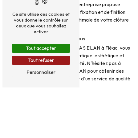
solution adaptée. De plus, l'entreprise propose
également des accessoires de fixation et de finition
Ce site utilise des cookies et
pour garantir une installation optimale de votre clôture
vous donne le contrôle sur
ceux que vous souhaitez
à Fléac.
activer
Conclusion
En optant pour le grillage chez SAS EL'AN à Fléac, vous
Tout accepter
bénéficierez d'une solution pratique, esthétique et
Tout refuser
sécurisée pour votre propriété. N'hésitez pas à
contacter l'équipe de SAS EL'AN pour obtenir des
Personnaliser
conseils personnalisés et profiter d'un service de qualité
à Fléac.
En savoir plus
Contactez-nous