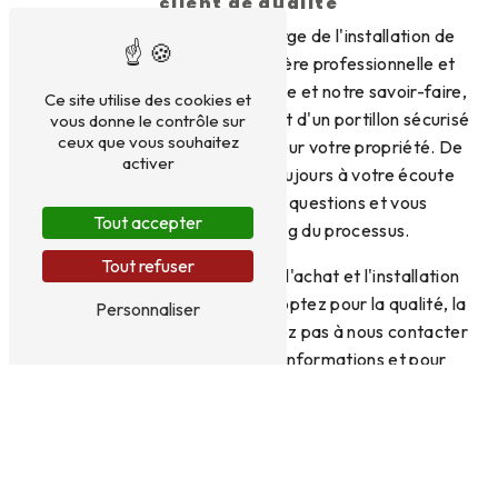
client de qualité
L'équipe de SAS EL'AN se charge de l'installation de
votre portillon à Fléac de manière professionnelle et
efficace. Grâce à notre expertise et notre savoir-faire,
Ce site utilise des cookies et
vous pourrez profiter rapidement d'un portillon sécurisé
vous donne le contrôle sur
ceux que vous souhaitez
et esthétique qui mettra en valeur votre propriété. De
activer
plus, notre service client est toujours à votre écoute
pour répondre à toutes vos questions et vous
Tout accepter
accompagner tout au long du processus.
Tout refuser
En choisissant SAS EL'AN pour l'achat et l'installation
de votre portillon à Fléac, vous optez pour la qualité, la
Personnaliser
sécurité et l'esthétique. N'hésitez pas à nous contacter
au 09 81 85 15 03 pour plus d'informations et pour
bénéficier de nos services personnalisés. Sécurisez
votre propriété à Fléac avec des portillons de haute
qualité, proposés par SAS EL'AN.